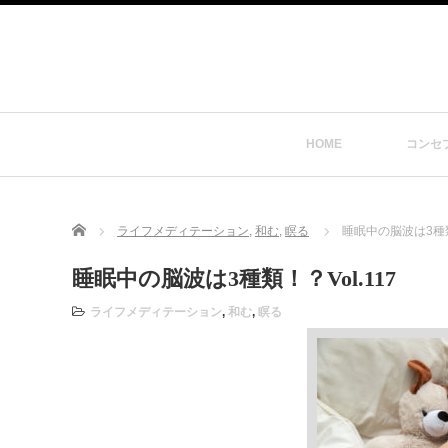
HOME
コンセ
Home
ライフメディテーション
,
和む
,
瞑る
睡眠中の脳波は3種類！
睡眠中の脳波は3種類！？Vol.117
ライフメディテーション
,
和む
,
瞑る