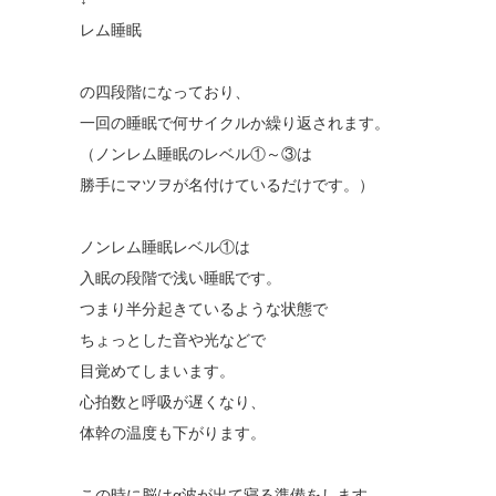
レム睡眠
の四段階になっており、
一回の睡眠で何サイクルか繰り返されます。
（ノンレム睡眠のレベル①～③は
勝手にマツヲが名付けているだけです。）
ノンレム睡眠レベル①は
入眠の段階で浅い睡眠です。
つまり半分起きているような状態で
ちょっとした音や光などで
目覚めてしまいます。
心拍数と呼吸が遅くなり、
体幹の温度も下がります。
この時に脳はα波が出て寝る準備をします。