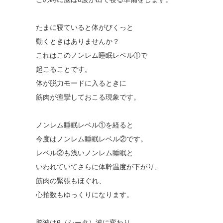
たまに寝ていると体がびくっと
動くときはありませんか？
これはこのノンレム睡眠レベル①で
起こることです。
体が脱力モードに入るときに
筋肉が痙攣しておこる現象です。
ノンレム睡眠レベル①を経ると
今度はノンレム睡眠レベル②です。
レベル②も浅いノンレム睡眠と
いわれていてさらに体幹温度が下がり、
筋肉の緊張もほぐれ、
心拍数もゆっくりになります。
脳波はθ（シータ）波に変わり、