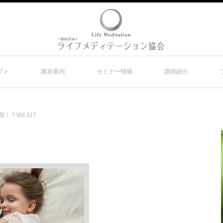
プト
講座案内
セミナー情報
講師紹介
？Vol.117