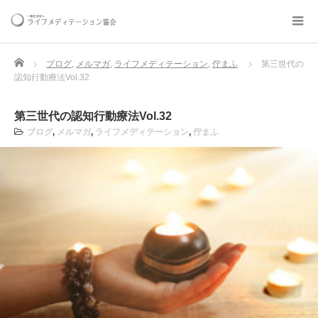
Home
ブログ
,
メルマガ
,
ライフメディテーション
,
佇まふ
第三世代の
認知行動療法Vol.32
第三世代の認知行動療法Vol.32
ブログ
,
メルマガ
,
ライフメディテーション
,
佇まふ