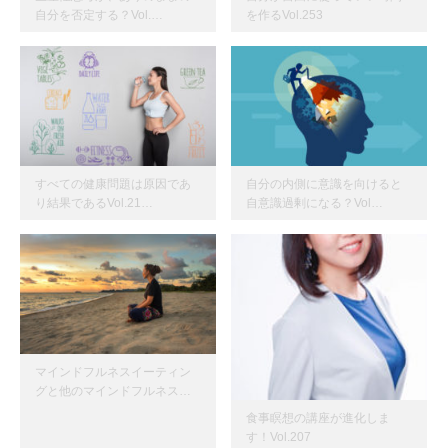
自分を否定する？Vol.…
を作るVol.253
すべての健康問題は原因であ
自分の内側に意識を向けると
り結果であるVol.21…
自意識過剰になる？Vol…
マインドフルネスイーティン
グと他のマインドフルネス…
食事瞑想の講座が進化しま
す！Vol.207