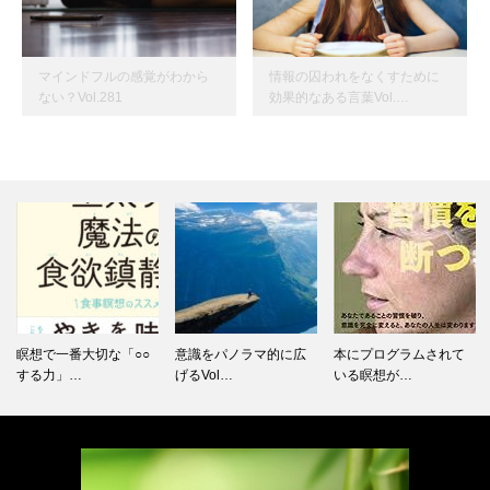
マインドフルの感覚がわから
情報の囚われをなくすために
ない？Vol.281
効果的なある言葉Vol.…
瞑想で一番大切な「○○
意識をパノラマ的に広
本にプログラムされて
する力」…
げるVol…
いる瞑想が…