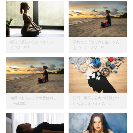
瞑想は最初の方がうまくい
瞑想とは「答え探し脳」を変
く？Vol.306
えていくことVol.30…
知識のある人ほど瞑想は難し
質問：事実と思考の境目が分
いVol.301
からなくなりますVol.…