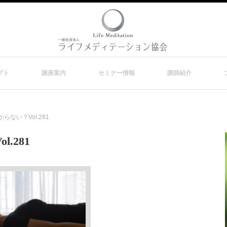
プト
講座案内
セミナー情報
講師紹介
ない？Vol.281
.281