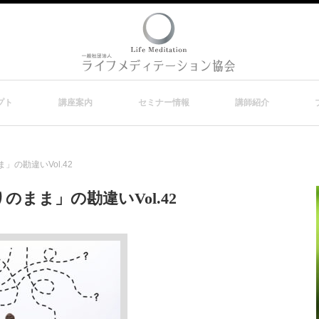
プト
講座案内
セミナー情報
講師紹介
の勘違いVol.42
まま」の勘違いVol.42