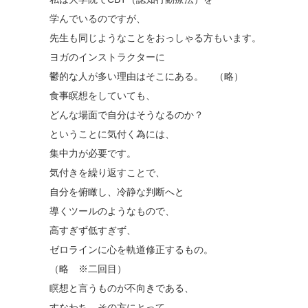
学んでいるのですが、
先生も同じようなことをおっしゃる方もいます。
ヨガのインストラクターに
鬱的な人が多い理由はそこにある。 （略）
食事瞑想をしていても、
どんな場面で自分はそうなるのか？
ということに気付く為には、
集中力が必要です。
気付きを繰り返すことで、
自分を俯瞰し、冷静な判断へと
導くツールのようなもので、
高すぎず低すぎず、
ゼロラインに心を軌道修正するもの。
（略 ※二回目）
瞑想と言うものが不向きである、
すなわち、その方にとって