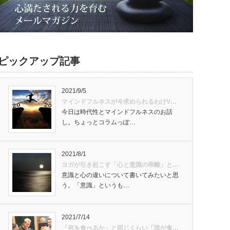
ピックアップ記事
2021/9/5
マインドフルネスが今求められるわけV…
今日は時代性とマインドフルネスのお話
し。ちょっとコラムっぽ…
2021/8/1
ヨガが引き起こす「心と意識の乖離」と…
意識と心の違いについて書いてみたいと思
う。「意識」というも…
2021/7/14
「何を食べるか」と同じくらい「誰が食…