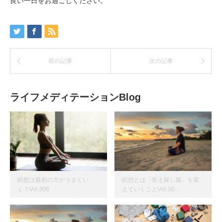
良い一日をお過ごしください。
前の記事
次の記事
ライフメディテーションBlog
瞑想は最初の方がうまくい
瞑想とは「答え探し脳」を変
く？Vol.306
えていくことVol.30…