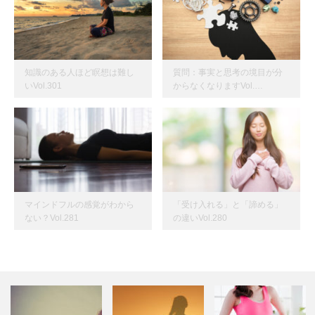
知識のある人ほど瞑想は難し
質問：事実と思考の境目が分
いVol.301
からなくなりますVol.…
マインドフルの感覚がわから
「受け入れる」と「諦める」
ない？Vol.281
の違いVol.280