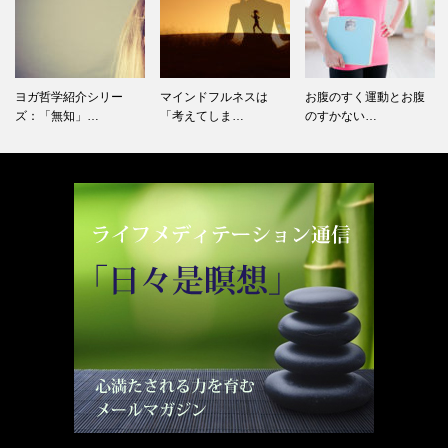
ヨガ哲学紹介シリー
マインドフルネスは
お腹のすく運動とお腹
ズ：「無知」…
「考えてしま…
のすかない…