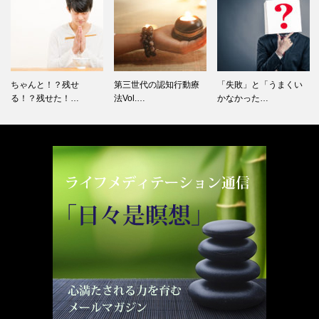
ちゃんと！？残せ
第三世代の認知行動療
「失敗」と「うまくい
る！？残せた！…
法Vol.…
かなかった…