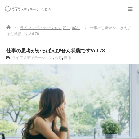
Home
ライフメディテーション
,
和む
,
瞑る
仕事の思考がかっぱえび
せん状態ですVol.78
仕事の思考がかっぱえびせん状態ですVol.78
ライフメディテーション
,
和む
,
瞑る