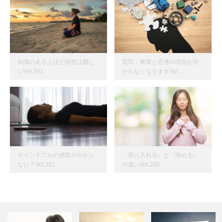
知識のある人ほど瞑想は難し
質問：事実と思考の境目が分
いVol.301
からなくなりますVol.…
マインドフルの感覚がわから
「受け入れる」と「諦める」
ない？Vol.281
の違いVol.280