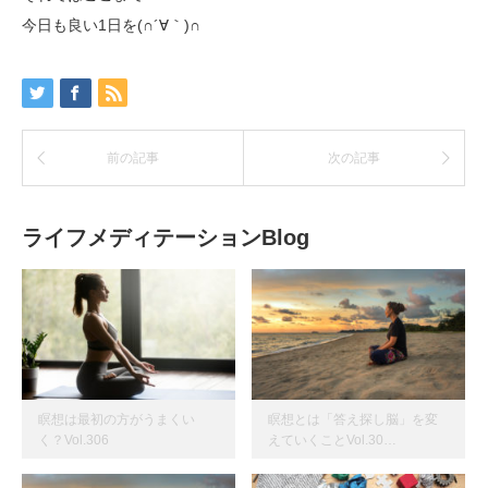
今日も良い1日を(∩´∀｀)∩
前の記事
次の記事
ライフメディテーションBlog
瞑想は最初の方がうまくい
瞑想とは「答え探し脳」を変
く？Vol.306
えていくことVol.30…