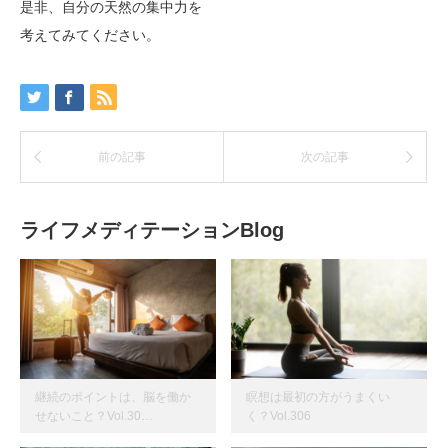
是非、自分の天然の集中力を
考えてみてください。
前の記事
次の記事
ライフメディテーションBlog
継続のポイントは、脳を働か
瞑想は最初の方がうまくい
せないこと？Vol.30…
く？Vol.306