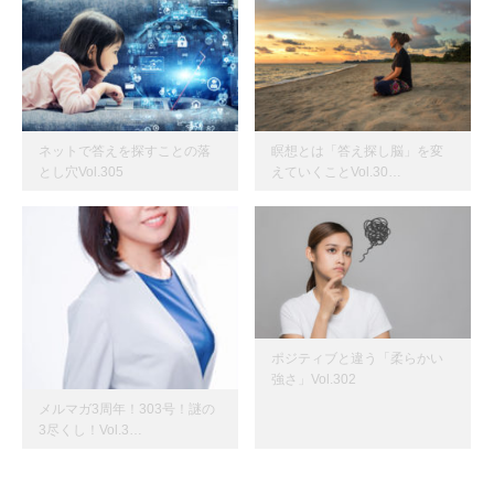
ネットで答えを探すことの落
瞑想とは「答え探し脳」を変
とし穴Vol.305
えていくことVol.30…
ポジティブと違う「柔らかい
強さ」Vol.302
メルマガ3周年！303号！謎の
3尽くし！Vol.3…