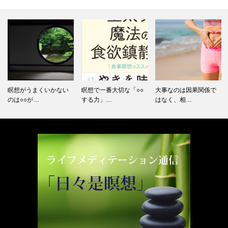
瞑想がうまくいかない
瞑想で一番大切な「○○
大事なのは因果関係で
のは○○が…
する力」…
はなく、相…