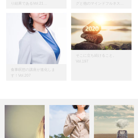
り結果であるVol.21…
グと他のマインドフルネス…
そこに立ち続けること。
Vol.197
食事瞑想の講座が進化しま
す！Vol.207