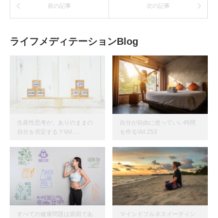
前の記事
次の記事
ライフメディテーションBlog
生産性思考が、ありのままの
自分が自由に使っていい時間
自分を否定する？Vol.…
を作るVol.253
すべての健康問題は原因であ
マインドフルネスイーティン