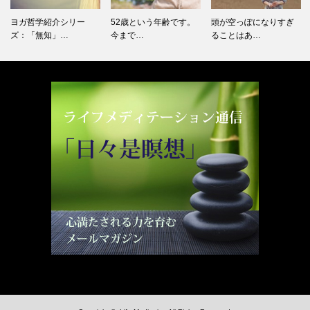
ヨガ哲学紹介シリー
52歳という年齢です。
頭が空っぽになりすぎ
ズ：「無知」…
今まで…
ることはあ…