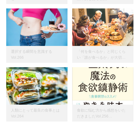
選択する瞬間を意識する
「何を食べるか」と同じくら
Vol.266
い「誰が食べるか」が大切…
人類にとって最良の食事とは
食欲に悩む方から感想をいた
Vol.264
だきましたVol.256…