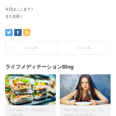
今日はここまで！
また次回！
前の記事
次の記事
ライフメディテーションBlog
自分を満たすために必要なこ
情報の囚われをなくすために
とVol.298
効果的なある言葉Vol.…