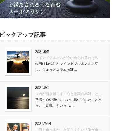
ピックアップ記事
2021/9/5
マインドフルネスが今求められるわけV…
今日は時代性とマインドフルネスのお話
し。ちょっとコラムっぽ…
2021/8/1
ヨガが引き起こす「心と意識の乖離」と…
意識と心の違いについて書いてみたいと思
う。「意識」というも…
2021/7/14
「何を食べるか」と同じくらい「誰が食…