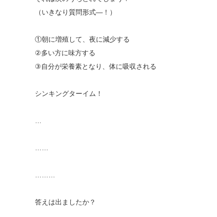
（いきなり質問形式―！）
①朝に増殖して、夜に減少する
②多い方に味方する
③自分が栄養素となり、体に吸収される
シンキングターイム！
…
……
………
答えは出ましたか？