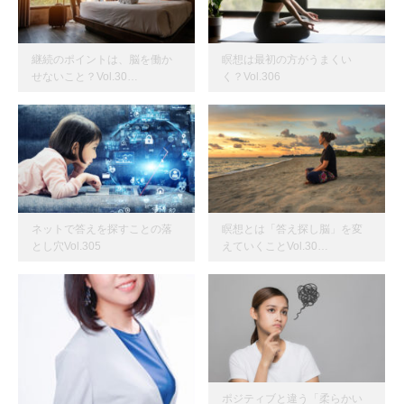
継続のポイントは、脳を働か
瞑想は最初の方がうまくい
せないこと？Vol.30…
く？Vol.306
ネットで答えを探すことの落
瞑想とは「答え探し脳」を変
とし穴Vol.305
えていくことVol.30…
ポジティブと違う「柔らかい