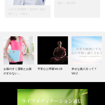
強さ」Vol.302
メルマガ3周年！303号！謎の
3尽くし！Vol.3…
お腹のすく運動とお腹
平常心と呼吸Vol.18
幸せな腹八分って？
のすかない…
Vol.2