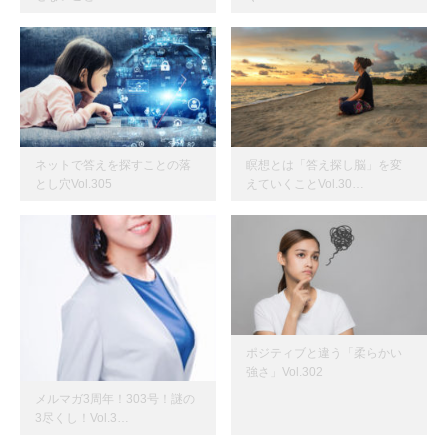
ネットで答えを探すことの落
瞑想とは「答え探し脳」を変
とし穴Vol.305
えていくことVol.30…
ポジティブと違う「柔らかい
強さ」Vol.302
メルマガ3周年！303号！謎の
3尽くし！Vol.3…