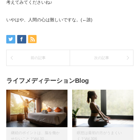
考えてみてくださいね♪
いやはや、人間の心は難しいですな。(←誰)
前の記事
次の記事
ライフメディテーションBlog
継続のポイントは、脳を働か
瞑想は最初の方がうまくい
せないこと？Vol.30…
く？Vol.306